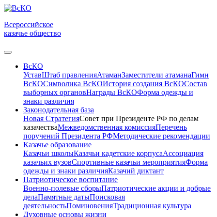
Всероссийское
казачье общество
ВсКО
Устав
Штаб правления
Атаман
Заместители атамана
Гимн
ВсКО
Символика ВсКО
История создания ВсКО
Состав
выборных органов
Награды ВсКО
Форма одежды и
знаки различия
Законодательная база
Новая Стратегия
Совет при Президенте РФ по делам
казачества
Межведомственная комиссия
Перечень
поручений Президента РФ
Методические рекомендации
Казачье образование
Казачьи школы
Казачьи кадетские корпуса
Ассоциация
казачьих вузов
Спортивные казачьи мероприятия
Форма
одежды и знаки различия
Казачий диктант
Патриотическое воспитание
Военно-полевые сборы
Патриотические акции и добрые
дела
Памятные даты
Поисковая
деятельность
Поминовения
Традиционная культура
Духовные основы жизни