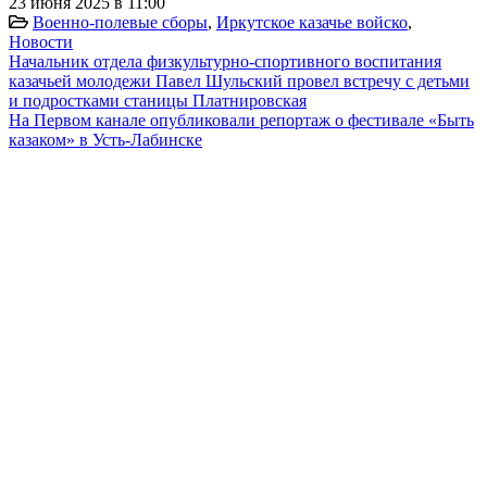
23 июня 2025 в 11:00
Военно-полевые сборы
,
Иркутское казачье войско
,
Новости
Начальник отдела физкультурно-спортивного воспитания
казачьей молодежи Павел Шульский провел встречу с детьми
и подростками станицы Платнировская
На Первом канале опубликовали репортаж о фестивале «Быть
казаком» в Усть-Лабинске