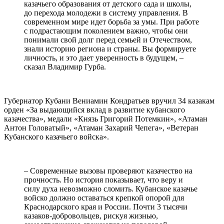
казачьего образования от детского сада и школы,
до перехода молодежи в систему управления. В
современном мире идет борьба за умы. При работе
с подрастающим поколением важно, чтобы они
понимали свой долг перед семьей и Отечеством,
знали историю региона и страны. Вы формируете
личность, и это дает уверенность в будущем, –
сказал Владимир Гурба.
Губернатор Кубани Вениамин Кондратьев вручил 34 казакам
орден «За выдающийся вклад в развитие кубанского
казачества», медали «Князь Григорий Потемкин», «Атаман
Антон Головатый», «Атаман Захарий Чепега», «Ветеран
Кубанского казачьего войска».
– Современные вызовы проверяют казачество на
прочность. Но история показывает, что веру и
силу духа невозможно сломить. Кубанское казачье
войско должно оставаться крепкой опорой для
Краснодарского края и России. Почти 3 тысячи
казаков-добровольцев, рискуя жизнью,