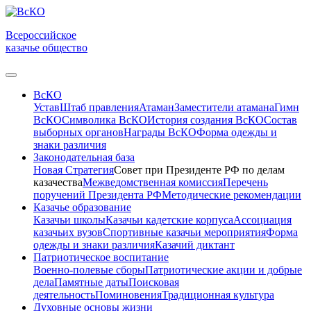
Всероссийское
казачье общество
ВсКО
Устав
Штаб правления
Атаман
Заместители атамана
Гимн
ВсКО
Символика ВсКО
История создания ВсКО
Состав
выборных органов
Награды ВсКО
Форма одежды и
знаки различия
Законодательная база
Новая Стратегия
Совет при Президенте РФ по делам
казачества
Межведомственная комиссия
Перечень
поручений Президента РФ
Методические рекомендации
Казачье образование
Казачьи школы
Казачьи кадетские корпуса
Ассоциация
казачьих вузов
Спортивные казачьи мероприятия
Форма
одежды и знаки различия
Казачий диктант
Патриотическое воспитание
Военно-полевые сборы
Патриотические акции и добрые
дела
Памятные даты
Поисковая
деятельность
Поминовения
Традиционная культура
Духовные основы жизни