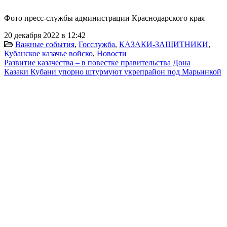
Фото пресс-службы администрации Краснодарского края
20 декабря 2022 в 12:42
Важные события
,
Госслужба
,
КАЗАКИ-ЗАЩИТНИКИ
,
Кубанское казачье войско
,
Новости
Развитие казачества – в повестке правительства Дона
Казаки Кубани упорно штурмуют укрепрайон под Марьинкой