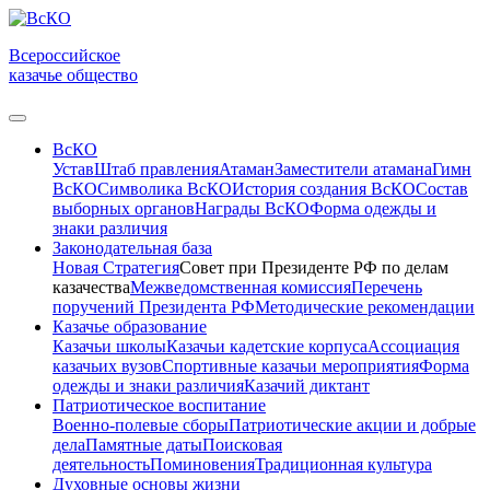
Всероссийское
казачье общество
ВсКО
Устав
Штаб правления
Атаман
Заместители атамана
Гимн
ВсКО
Символика ВсКО
История создания ВсКО
Состав
выборных органов
Награды ВсКО
Форма одежды и
знаки различия
Законодательная база
Новая Стратегия
Совет при Президенте РФ по делам
казачества
Межведомственная комиссия
Перечень
поручений Президента РФ
Методические рекомендации
Казачье образование
Казачьи школы
Казачьи кадетские корпуса
Ассоциация
казачьих вузов
Спортивные казачьи мероприятия
Форма
одежды и знаки различия
Казачий диктант
Патриотическое воспитание
Военно-полевые сборы
Патриотические акции и добрые
дела
Памятные даты
Поисковая
деятельность
Поминовения
Традиционная культура
Духовные основы жизни