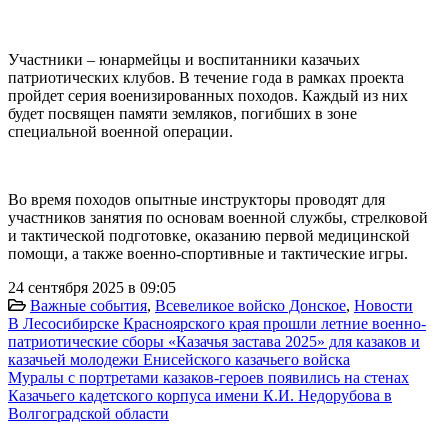
Участники – юнармейцы и воспитанники казачьих
патриотических клубов. В течение года в рамках проекта
пройдет серия военизированных походов. Каждый из них
будет посвящен памяти земляков, погибших в зоне
специальной военной операции.
Во время походов опытные инструкторы проводят для
участников занятия по основам военной службы, стрелковой
и тактической подготовке, оказанию первой медицинской
помощи, а также военно-спортивные и тактические игры.
24 сентября 2025 в 09:05
Важные события
,
Всевеликое войско Донское
,
Новости
В Лесосибирске Красноярского края прошли летние военно-
патриотические сборы «Казачья застава 2025» для казаков и
казачьей молодежи Енисейского казачьего войска
Муралы с портретами казаков-героев появились на стенах
Казачьего кадетского корпуса имени К.И. Недорубова в
Волгоградской области