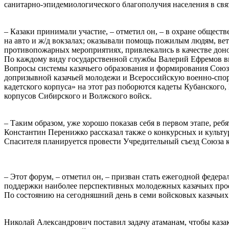
санитарно-эпидемиологического благополучия населения в св
⠀
– Казаки принимали участие, – отметил он, – в охране общест
на авто и ж/д вокзалах; оказывали помощь пожилым людям, ве
противопожарных мероприятиях, привлекались в качестве доно
По каждому виду государственной службы Валерий Ефремов в
Вопросы системы казачьего образования и формирования Союз
допризывной казачьей молодежи и Всероссийскую военно-спорт
кадетского корпуса» на этот раз поборются кадеты Кубанского,
корпусов Сибирского и Волжского войск.
⠀
– Таким образом, уже хорошо показав себя в первом этапе, реб
Константин Перенижко рассказал также о конкурсных и культур
Спасителя планируется провести Учредительный съезд Союза 
⠀
– Этот форум, – отметил он, – призван стать ежегодной феде
поддержки наиболее перспективных молодежных казачьих про
По состоянию на сегодняшний день в семи войсковых казачьих
⠀
Николай Александрович поставил задачу атаманам, чтобы казак