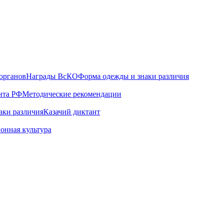
органов
Награды ВсКО
Форма одежды и знаки различия
нта РФ
Методические рекомендации
аки различия
Казачий диктант
онная культура