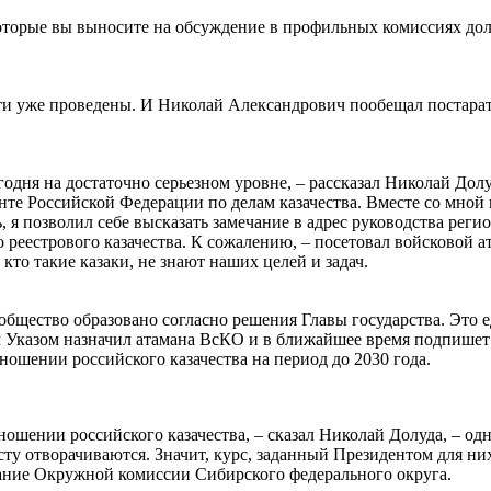
которые вы выносите на обсуждение в профильных комиссиях до
ти уже проведены. И Николай Александрович пообещал постарат
одня на достаточно серьезном уровне, – рассказал Николай Дол
нте Российской Федерации по делам казачества. Вместе со мной
ть, я позволил себе высказать замечание в адрес руководства рег
 реестрового казачества. К сожалению, – посетовал войсковой а
 кто такие казаки, не знают наших целей и задач.
общество образовано согласно решения Главы государства. Это е
 Указом назначил атамана ВсКО и в ближайшее время подпишет
ошении российского казачества на период до 2030 года.
шении российского казачества, – сказал Николай Долуда, – одн
ту отворачиваются. Значит, курс, заданный Президентом для них
дание Окружной комиссии Сибирского федерального округа.