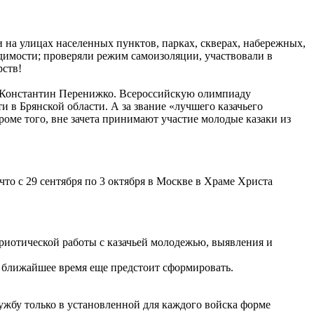
 на улицах населенных пунктов, парках, скверах, набережных,
одимости; проверяли режим самоизоляции, участвовали в
рств!
О Константин Перенижко. Всероссийскую олимпиаду
 в Брянской области. А за звание «лучшего казачьего
роме того, вне зачета принимают участие молодые казаки из
то с 29 сентября по 3 октября в Москве в Храме Христа
триотической работы с казачьей молодежью, выявления и
в ближайшее время еще предстоит сформировать.
ужбу только в установленной для каждого войска форме