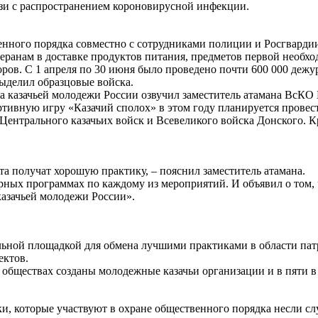
язи с распространением короновирусной инфекции.
венного порядка совместно с сотрудниками полиции и Росгвардии
теранам в доставке продуктов питания, предметов первой необх
ров. С 1 апреля по 30 июня было проведено почти 600 000 дежу
ыделил образцовые войска.
а казачьей молодежи России озвучил заместитель атамана ВсК
ивную игру «Казачий сполох» в этом году планируется провести
 Центрального казачьих войск и Всевеликого войска Донского. К
ята получат хорошую практику, – пояснил заместитель атамана.
ных программах по каждому из мероприятий. И объявил о том, ч
казачьей молодежи России».
ральной площадкой для обмена лучшими практиками в области па
ектов.
 обществах созданы молодежные казачьи организации и в пяти 
и, которые участвуют в охране общественного порядка несли сл