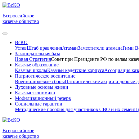
Всероссийское
казачье общество
ВсКО
Устав
Штаб правления
Атаман
Заместители атамана
Гимн 
Законодательная база
Новая Стратегия
Совет при Президенте РФ по делам казач
Казачье образование
Казачьи школы
Казачьи кадетские корпуса
Ассоциация каз
Патриотическое воспитание
Военно-полевые сборы
Патриотические акции и добрые д
Духовные основы жизни
Казачья экономика
Мобилизационный резерв
Социальные гарантии
Методические пособия для участников СВО и их семей
Пр
Всероссийское
казачье общество