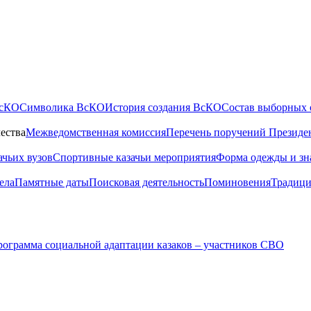
ВсКО
Символика ВсКО
История создания ВсКО
Состав выборных 
ества
Межведомственная комиссия
Перечень поручений Президе
ачьих вузов
Спортивные казачьи мероприятия
Форма одежды и зн
ела
Памятные даты
Поисковая деятельность
Поминовения
Традици
ограмма социальной адаптации казаков – участников СВО