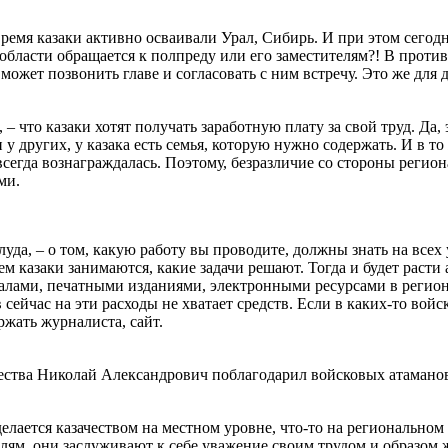
 время казаки активно осваивали Урал, Сибирь. И при этом сегодн
ю области обращается к полпреду или его заместителям?! В прот
может позвонить главе и согласовать с ним встречу. Это же для
– что казаки хотят получать заработную плату за свой труд. Да, 
 у других, у казака есть семья, которую нужно содержать. И в т
, всегда вознаграждалась. Поэтому, безразличие со стороны рег
ми.
уда, – о том, какую работу вы проводите, должны знать на все
м казаки занимаются, какие задачи решают. Тогда и будет расти 
аналами, печатными изданиями, электронными ресурсами в реги
ейчас на эти расходы не хватает средств. Если в каких-то войск
ржать журналиста, сайт.
ачества Николай Александрович поблагодарил войсковых атамано
то делается казачеством на местном уровне, что-то на региональ
лям, они заслуживают к себе уважение своим трудом и образом 