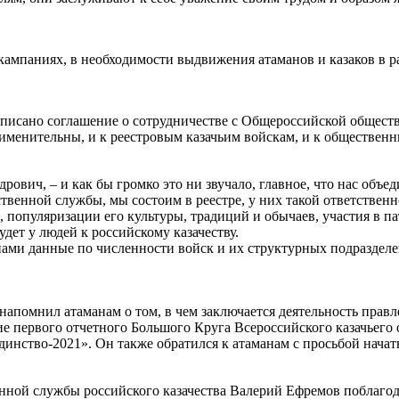
кампаниях, в необходимости выдвижения атаманов и казаков в р
дписано соглашение о сотрудничестве с Общероссийской обществ
именительны, и к реестровым казачьим войскам, и к обществен
рович, – и как бы громко это ни звучало, главное, что нас объед
твенной службы, мы состоим в реестре, у них такой ответственн
 популяризации его культуры, традиций и обычаев, участия в п
дет у людей к российскому казачеству.
нами данные по численности войск и их структурных подраздел
напомнил атаманам о том, в чем заключается деятельность прав
ие первого отчетного Большого Круга Всероссийского казачьего
динство-2021». Он также обратился к атаманам с просьбой начат
нной службы российского казачества Валерий Ефремов поблагод