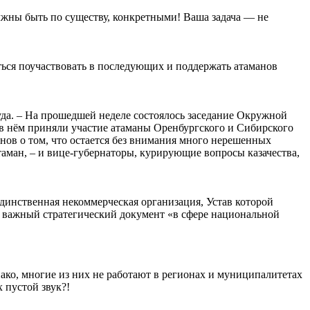
лжны быть по существу, конкретными! Ваша задача — не
ься поучаствовать в последующих и поддержать атаманов
уда. – На прошедшей неделе состоялось заседание Окружной
 в нём приняли участие атаманы Оренбургского и Сибирского
ионов о том, что остается без внимания много нерешенных
таман, – и вице-губернаторы, курирующие вопросы казачества,
динственная некоммерческая организация, Устав которой
 важный стратегический документ «в сфере национальной
ако, многие из них не работают в регионах и муниципалитетах
 пустой звук?!