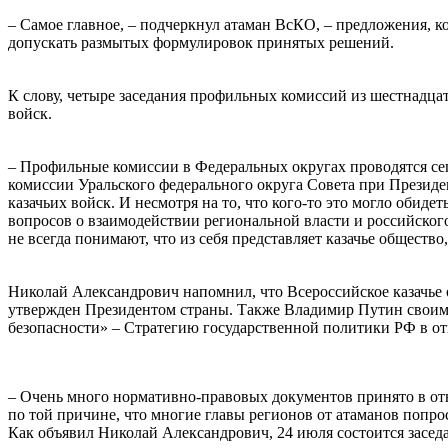
– Самое главное, – подчеркнул атаман ВсКО, – предложения, 
допускать размытых формулировок принятых решений.
⠀
К слову, четыре заседания профильных комиссий из шестнадца
войск.
⠀
– Профильные комиссии в Федеральных округах проводятся сег
комиссии Уральского федерального округа Совета при Президе
казачьих войск. И несмотря на то, что кого-то это могло обиде
вопросов о взаимодействии региональной власти и российского
не всегда понимают, что из себя представляет казачье общество,
⠀
Николай Александрович напомнил, что Всероссийское казачье 
утвержден Президентом страны. Также Владимир Путин своим
безопасности» – Стратегию государственной политики РФ в отн
⠀
– Очень много нормативно-правовых документов принято в отно
по той причине, что многие главы регионов от атаманов попрос
Как объявил Николай Александрович, 24 июля состоится засе