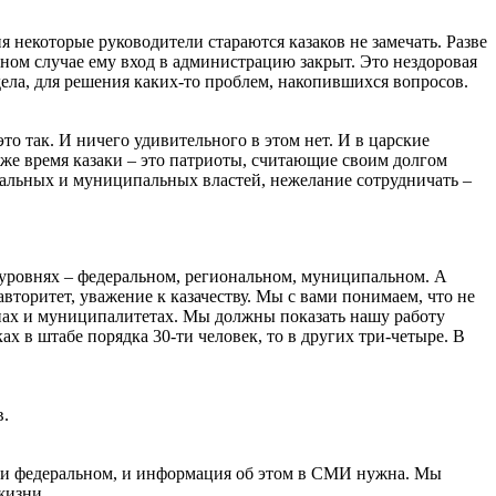
я некоторые руководители стараются казаков не замечать. Разве
ивном случае ему вход в администрацию закрыт. Это нездоровая
 дела, для решения каких-то проблем, накопившихся вопросов.
это так. И ничего удивительного в этом нет. И в царские
о же время казаки – это патриоты, считающие своим долгом
иональных и муниципальных властей, нежелание сотрудничать –
х уровнях – федеральном, региональном, муниципальном. А
авторитет, уважение к казачеству. Мы с вами понимаем, что не
онах и муниципалитетах. Мы должны показать нашу работу
ах в штабе порядка 30-ти человек, то в других три-четыре. В
в.
ном и федеральном, и информация об этом в СМИ нужна. Мы
жизни.