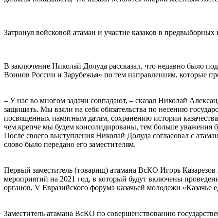
⠀
Затронул войсковой атаман и участие казаков в предвыборных 
⠀
В заключение Николай Долуда рассказал, что недавно было по
Воинов России и Зарубежья» по тем направлениям, которые пр
⠀
– У нас во многом задачи совпадают, – сказал Николай Александ
защищать. Мы взяли на себя обязательства по несению государс
посвященных памятным датам, сохранению истории казачества,
чем крепче мы будем консолидированы, тем больше уважения бу
После своего выступления Николай Долуда согласовал с атама
слово было передано его заместителям.
⠀
Первый заместитель (товарищ) атамана ВсКО Игорь Казарезов 
мероприятий на 2021 год, в который будут включены проведен
органов, V Евразийского форума казачьей молодежи «Казачье е
⠀
Заместитель атамана ВсКО по совершенствованию государстве