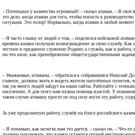
⠀
– Потенциал у казачества огромный! – сказал атаман. – В своё
это дело, когда атаман для того, чтобы попасть к руководител
ситуация. Это позор! Нормально, когда атаман в любой момент 
⠀
– Я часто слышу от людей о том, – поделился войсковой атаман, 
времена казаки получали вознаграждение за свою службу. Как и
честное и преданное служение Родине; а служба, как и работа
ни что иное, как пренебрежение общегосударственными задача
⠀
– Уважаемые, атаманы, – обратился к собравшимся Николай Дол
главное¸ должны знать и видеть жители населённых пунктов, че
так уж много людей зайдут на наши сайты. Работайте с телек
населению. А для этого нам нужна помощь властей. У атаманов с
таком случае атаману просто не под силу вести эту работу, соде
⠀
За уже проделанную работу, службу на благо российского каз
⠀
– Я понимаю, как нелегко вам это дается, – сказал он. – Что-
должны показывать, что казаки остаются опорой местным жите