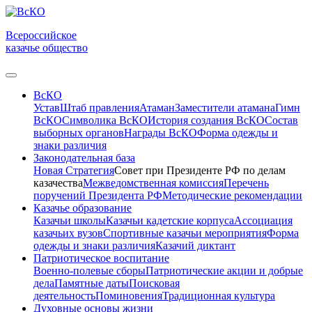
Всероссийское
казачье общество
ВсКО
Устав
Штаб правления
Атаман
Заместители атамана
Гимн
ВсКО
Символика ВсКО
История создания ВсКО
Состав
выборных органов
Награды ВсКО
Форма одежды и
знаки различия
Законодательная база
Новая Стратегия
Совет при Президенте РФ по делам
казачества
Межведомственная комиссия
Перечень
поручений Президента РФ
Методические рекомендации
Казачье образование
Казачьи школы
Казачьи кадетские корпуса
Ассоциация
казачьих вузов
Спортивные казачьи мероприятия
Форма
одежды и знаки различия
Казачий диктант
Патриотическое воспитание
Военно-полевые сборы
Патриотические акции и добрые
дела
Памятные даты
Поисковая
деятельность
Поминовения
Традиционная культура
Духовные основы жизни