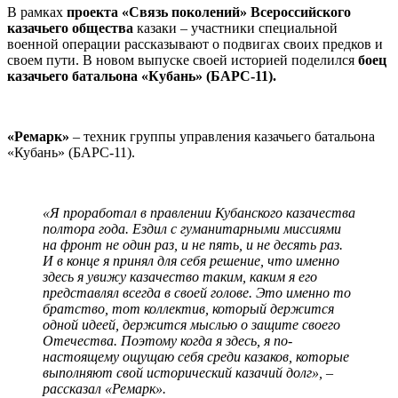
В рамках
проекта «Связь поколений» Всероссийского
казачьего общества
казаки – участники специальной
военной операции рассказывают о подвигах своих предков и
своем пути. В новом выпуске своей историей поделился
боец
казачьего батальона «Кубань» (БАРС-11).
«Ремарк»
– техник группы управления казачьего батальона
«Кубань» (БАРС-11).
«Я проработал в правлении Кубанского казачества
полтора года. Ездил с гуманитарными миссиями
на фронт не один раз, и не пять, и не десять раз.
И в конце я принял для себя решение, что именно
здесь я увижу казачество таким, каким я его
представлял всегда в своей голове. Это именно то
братство, тот коллектив, который держится
одной идеей, держится мыслью о защите своего
Отечества. Поэтому когда я здесь, я по-
настоящему ощущаю себя среди казаков, которые
выполняют свой исторический казачий долг», –
рассказал «Ремарк».