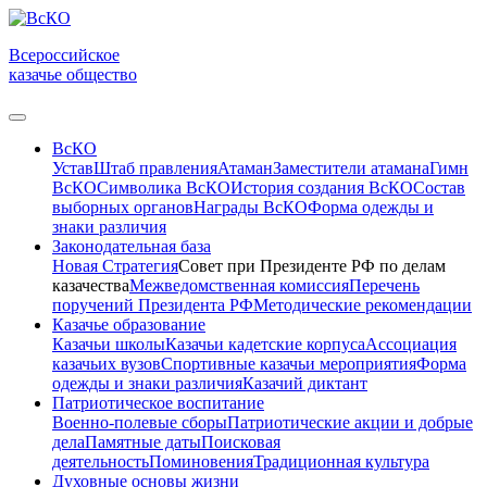
Всероссийское
казачье общество
ВсКО
Устав
Штаб правления
Атаман
Заместители атамана
Гимн
ВсКО
Символика ВсКО
История создания ВсКО
Состав
выборных органов
Награды ВсКО
Форма одежды и
знаки различия
Законодательная база
Новая Стратегия
Совет при Президенте РФ по делам
казачества
Межведомственная комиссия
Перечень
поручений Президента РФ
Методические рекомендации
Казачье образование
Казачьи школы
Казачьи кадетские корпуса
Ассоциация
казачьих вузов
Спортивные казачьи мероприятия
Форма
одежды и знаки различия
Казачий диктант
Патриотическое воспитание
Военно-полевые сборы
Патриотические акции и добрые
дела
Памятные даты
Поисковая
деятельность
Поминовения
Традиционная культура
Духовные основы жизни