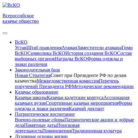
Всероссийское
казачье общество
ВсКО
Устав
Штаб правления
Атаман
Заместители атамана
Гимн
ВсКО
Символика ВсКО
История создания ВсКО
Состав
выборных органов
Награды ВсКО
Форма одежды и
знаки различия
Законодательная база
Новая Стратегия
Совет при Президенте РФ по делам
казачества
Межведомственная комиссия
Перечень
поручений Президента РФ
Методические рекомендации
Казачье образование
Казачьи школы
Казачьи кадетские корпуса
Ассоциация
казачьих вузов
Спортивные казачьи мероприятия
Форма
одежды и знаки различия
Казачий диктант
Патриотическое воспитание
Военно-полевые сборы
Патриотические акции и добрые
дела
Памятные даты
Поисковая
деятельность
Поминовения
Традиционная культура
Духовные основы жизни