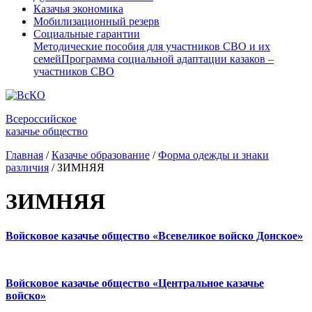
Казачья экономика
Мобилизационный резерв
Социальные гарантии
Методические пособия для участников СВО и их
семей
Программа социальной адаптации казаков –
участников СВО
Всероссийское
казачье общество
Главная
/
Казачье образование
/
Форма одежды и знаки
различия
/
ЗИМНЯЯ
ЗИМНЯЯ
Войсковое казачье общество «Всевеликое войско Донское»
Войсковое казачье общество «Центральное казачье
войско»