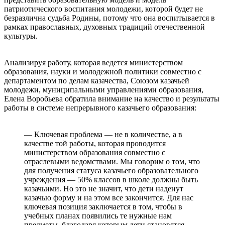
патриотического воспитания молодежи, которой будет не
безразлична судьба Родины, потому что она воспитывается в
рамках православных, духовных традиций отечественной
культуры.
⠀
Анализируя работу, которая ведется министерством
образования, науки и молодежной политики совместно с
департаментом по делам казачества, Союзом казачьей
молодежи, муниципальными управлениями образования,
Елена Воробьева обратила внимание на качество и результаты
работы в системе непрерывного казачьего образования:
⠀
— Ключевая проблема — не в количестве, а в
качестве той работы, которая проводится
министерством образования совместно с
отраслевыми ведомствами. Мы говорим о том, что
для получения статуса казачьего образовательного
учреждения — 50% классов в школе должны быть
казачьими. Но это не значит, что дети наденут
казачью форму и на этом все закончится. Для нас
ключевая позиция заключается в том, чтобы в
учебных планах появились те нужные нам
предметы, благодаря которым дети становятся