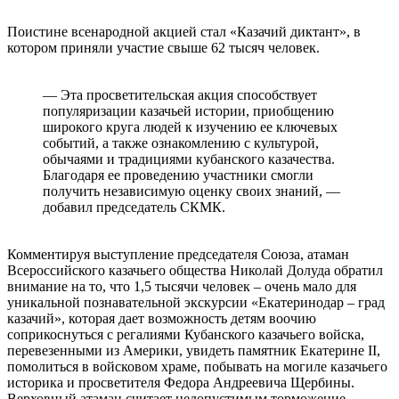
⠀
Поистине всенародной акцией стал «Казачий диктант», в
котором приняли участие свыше 62 тысяч человек.
⠀
— Эта просветительская акция способствует
популяризации казачьей истории, приобщению
широкого круга людей к изучению ее ключевых
событий, а также ознакомлению с культурой,
обычаями и традициями кубанского казачества.
Благодаря ее проведению участники смогли
получить независимую оценку своих знаний, —
добавил председатель СКМК.
⠀
Комментируя выступление председателя Союза, атаман
Всероссийского казачьего общества Николай Долуда обратил
внимание на то, что 1,5 тысячи человек – очень мало для
уникальной познавательной экскурсии «Екатеринодар – град
казачий», которая дает возможность детям воочию
соприкоснуться с регалиями Кубанского казачьего войска,
перевезенными из Америки, увидеть памятник Екатерине II,
помолиться в войсковом храме, побывать на могиле казачьего
историка и просветителя Федора Андреевича Щербины.
Верховный атаман считает недопустимым торможение