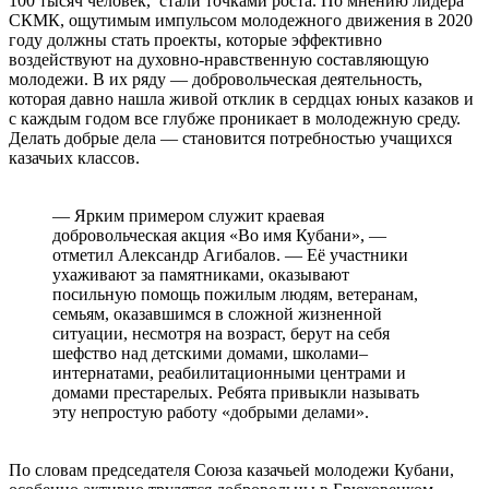
100 тысяч человек, стали точками роста. По мнению лидера
СКМК, ощутимым импульсом молодежного движения в 2020
году должны стать проекты, которые эффективно
воздействуют на духовно-нравственную составляющую
молодежи. В их ряду — добровольческая деятельность,
которая давно нашла живой отклик в сердцах юных казаков и
с каждым годом все глубже проникает в молодежную среду.
Делать добрые дела — становится потребностью учащихся
казачьих классов.
⠀
— Ярким примером служит краевая
добровольческая акция «Во имя Кубани», —
отметил Александр Агибалов. — Её участники
ухаживают за памятниками, оказывают
посильную помощь пожилым людям, ветеранам,
семьям, оказавшимся в сложной жизненной
ситуации, несмотря на возраст, берут на себя
шефство над детскими домами, школами–
интернатами, реабилитационными центрами и
домами престарелых. Ребята привыкли называть
эту непростую работу «добрыми делами».
⠀
По словам председателя Союза казачьей молодежи Кубани,