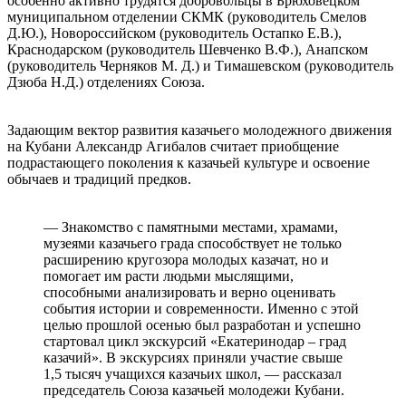
особенно активно трудятся добровольцы в Брюховецком
муниципальном отделении СКМК (руководитель Смелов
Д.Ю.), Новороссийском (руководитель Остапко Е.В.),
Краснодарском (руководитель Шевченко В.Ф.), Анапском
(руководитель Черняков М. Д.) и Тимашевском (руководитель
Дзюба Н.Д.) отделениях Союза.
⠀
Задающим вектор развития казачьего молодежного движения
на Кубани Александр Агибалов считает приобщение
подрастающего поколения к казачьей культуре и освоение
обычаев и традиций предков.
⠀
— Знакомство с памятными местами, храмами,
музеями казачьего града способствует не только
расширению кругозора молодых казачат, но и
помогает им расти людьми мыслящими,
способными анализировать и верно оценивать
события истории и современности. Именно с этой
целью прошлой осенью был разработан и успешно
стартовал цикл экскурсий «Екатеринодар – град
казачий». В экскурсиях приняли участие свыше
1,5 тысяч учащихся казачьих школ, — рассказал
председатель Союза казачьей молодежи Кубани.