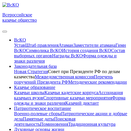
Всероссийское
казачье общество
ВсКО
Устав
Штаб правления
Атаман
Заместители атамана
Гимн
ВсКО
Символика ВсКО
История создания ВсКО
Состав
выборных органов
Награды ВсКО
Форма одежды и
знаки различия
Законодательная база
Новая Стратегия
Совет при Президенте РФ по делам
казачества
Межведомственная комиссия
Перечень
поручений Президента РФ
Методические рекомендации
Казачье образование
Казачьи школы
Казачьи кадетские корпуса
Ассоциация
казачьих вузов
Спортивные казачьи мероприятия
Форма
одежды и знаки различия
Казачий диктант
Патриотическое воспитание
Военно-полевые сборы
Патриотические акции и добрые
дела
Памятные даты
Поисковая
деятельность
Поминовения
Традиционная культура
Духовные основы жизни