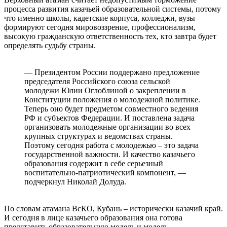
процесса развития казачьей образовательной системы, потому
что именно школы, кадетские корпуса, колледжи, вузы –
формируют сегодня мировоззрение, профессионализм,
высокую гражданскую ответственность тех, кто завтра будет
определять судьбу страны.
⠀
— Президентом России поддержано предложение
председателя Российского союза сельской
молодежи Юлии Оглоблиной о закреплении в
Конституции положения о молодежной политике.
Теперь оно будет предметом совместного ведения
РФ и субъектов Федерации. И поставлена задача
организовать молодежные организации во всех
крупных структурах и ведомствах страны.
Поэтому сегодня работа с молодежью – это задача
государственной важности. И качество казачьего
образования содержит в себе серьезный
воспитательно-патриотический компонент, —
подчеркнул Николай Долуда.
⠀
По словам атамана ВсКО, Кубань – исторически казачий край.
И сегодня в лице казачьего образования она готова
представить образовательную модель и модель