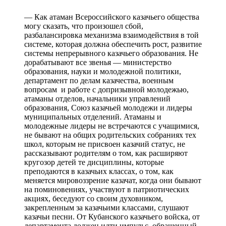
— Как атаман Всероссийского казачьего общества
могу сказать, что произошел сбой,
разбалансировка механизма взаимодействия в той
системе, которая должна обеспечить рост, развитие
системы непрерывного казачьего образования. Не
дорабатывают все звенья — министерство
образования, науки и молодежной политики,
департамент по делам казачества, военным
вопросам и работе с допризывной молодежью,
атаманы отделов, начальники управлений
образования, Союз казачьей молодежи и лидеры
муниципальных отделений. Атаманы и
молодежные лидеры не встречаются с учащимися,
не бывают на общих родительских собраниях тех
школ, которым не присвоен казачий статус, не
рассказывают родителям о том, как расширяют
кругозор детей те дисциплины, которые
преподаются в казачьих классах, о том, как
меняется мировоззрение казачат, когда они бывают
на поминовениях, участвуют в патриотических
акциях, беседуют со своим духовником,
закрепленным за казачьими классами, слушают
казачьи песни. От Кубанского казачьего войска, от
департамента должен идти импульс, обращенный