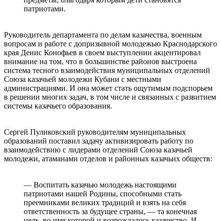
патриотами.
⠀
Руководитель департамента по делам казачества, военным
вопросам и работе с допризывной молодежью Краснодарского
края Денис Конофьев в своем выступлении акцентировал
внимание на том, что в большинстве районов выстроена
система тесного взаимодействия муниципальных отделений
Союза казачьей молодежи Кубани с местными
администрациями. И она может стать ощутимым подспорьем
в решении многих задач, в том числе и связанных с развитием
системы казачьего образования.
⠀
Сергей Пуликовский руководителям муниципальных
образований поставил задачу активизировать работу по
взаимодействию с лидерами отделений Союза казачьей
молодежи, атаманами отделов и районных казачьих обществ:
⠀
— Воспитать казачью молодежь настоящими
патриотами нашей Родины, способными стать
преемниками великих традиций и взять на себя
ответственность за будущее страны, — та конечная
цель, во имя которой и возрождалось казачество. И