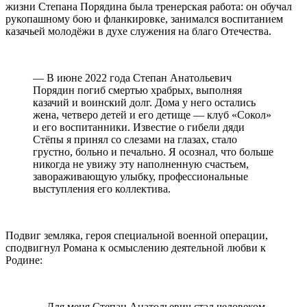
жизни Степана Порядина была тренерская работа: он обучал
рукопашному бою и фланкировке, занимался воспитанием
казачьей молодёжи в духе служения на благо Отечества.
— В июне 2022 года Степан Анатольевич
Порядин погиб смертью храбрых, выполняя
казачий и воинский долг. Дома у него остались
жена, четверо детей и его детище — клуб «Сокол»
и его воспитанники. Известие о гибели дяди
Стёпы я принял со слезами на глазах, стало
грустно, больно и печально. Я осознал, что больше
никогда не увижу эту наполненную счастьем,
завораживающую улыбку, профессиональные
выступления его коллектива.
Подвиг земляка, героя специальной военной операции,
сподвигнул Романа к осмыслению деятельной любви к
Родине:
— Для меня Степан Анатольевич стал человеком,