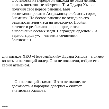
Обстановка на передовой никогда не была легкой,
велись постоянные обстрелы. Там Эдуард Хышов
получил свое первое ранение. Был
госпитализирован в Астраханскую область, город
Знаменск. Но боевое ранение не охладило его
решимости вернуться на передовую. Пройдя
лечение и реабилитацию, он продолжил
выполнение боевых задач. Награждён орденом «За
верность долгу», – читаем в сочинении
Златиславы.
Для казаков ХКО «Первомайский» Эдуард Хышов – пример
во всем и настоящий лидер. Они не пожалели, избрав его
своим атаманом.
– Он настоящий атаман! И это не звание, не
должность, а народное доверие! – считает
Златислава Хышова.
***