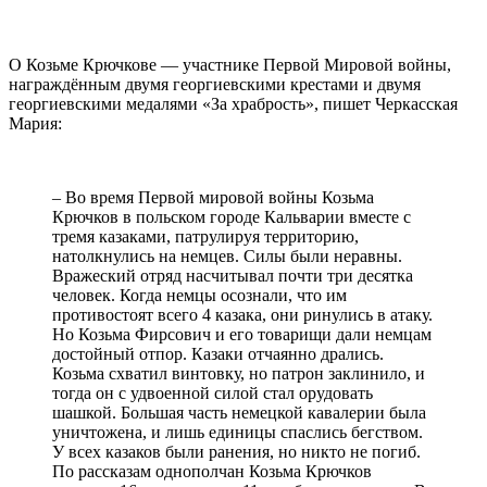
О Козьме Крючкове — участнике Первой Мировой войны,
награждённым двумя георгиевскими крестами и двумя
георгиевскими медалями «За храбрость», пишет Черкасская
Мария:
– Во время Первой мировой войны Козьма
Крючков в польском городе Кальварии вместе с
тремя казаками, патрулируя территорию,
натолкнулись на немцев. Силы были неравны.
Вражеский отряд насчитывал почти три десятка
человек. Когда немцы осознали, что им
противостоят всего 4 казака, они ринулись в атаку.
Но Козьма Фирсович и его товарищи дали немцам
достойный отпор. Казаки отчаянно дрались.
Козьма схватил винтовку, но патрон заклинило, и
тогда он с удвоенной силой стал орудовать
шашкой. Большая часть немецкой кавалерии была
уничтожена, и лишь единицы спаслись бегством.
У всех казаков были ранения, но никто не погиб.
По рассказам однополчан Козьма Крючков