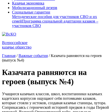
Казачья экономика
Мобилизационный резерв
Социальные гарантии
Методические пособия для участников СВО и их
семей
Программа социальной адаптации казаков –
участников СВО
Всероссийское
казачье общество
Главная
/
Важные события
/
Казачата равняются на героев
(выпуск №4)
Казачата равняются на
героев (выпуск №4)
Учащиеся казачьих классов, школ, воспитанники казачьих
кадетских корпусов ощущают себя потомками казаков,
которые стояли у истоков, создавая казачьи станицы, хутора.
Соприкасаясь с героической историей предков в годы Первой
мировой, Великой Отечественной войн, локальных