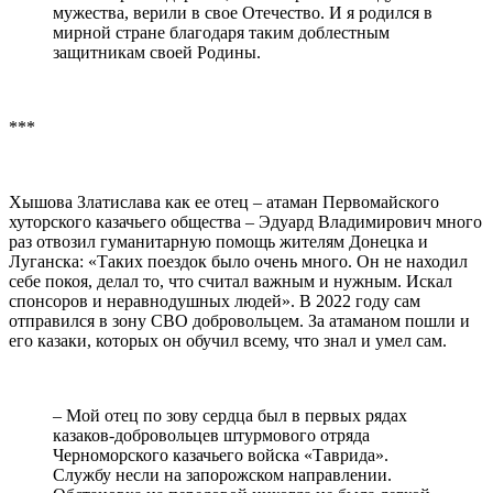
мужества, верили в свое Отечество. И я родился в
мирной стране благодаря таким доблестным
защитникам своей Родины.
***
Хышова Златислава как ее отец – атаман Первомайского
хуторского казачьего общества – Эдуард Владимирович много
раз отвозил гуманитарную помощь жителям Донецка и
Луганска: «Таких поездок было очень много. Он не находил
себе покоя, делал то, что считал важным и нужным. Искал
спонсоров и неравнодушных людей». В 2022 году сам
отправился в зону СВО добровольцем. За атаманом пошли и
его казаки, которых он обучил всему, что знал и умел сам.
– Мой отец по зову сердца был в первых рядах
казаков-добровольцев штурмового отряда
Черноморского казачьего войска «Таврида».
Службу несли на запорожском направлении.