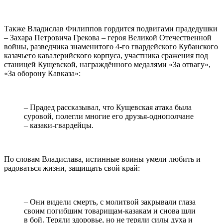
Также Владислав Филиппов гордится подвигами прадедушки
­– Захара Петровича Грекова – героя Великой Отечественной
войны, разведчика знаменитого 4-го гвардейского Кубанского
казачьего кавалерийского корпуса, участника сражения под
станицей Кущевской, награждённого медалями «За отвагу»,
«За оборону Кавказа»:
– Прадед рассказывал, что Кущевская атака была
суровой, полегли многие его друзья-однополчане
– казаки-гвардейцы.
По словам Владислава, истинные воины умели любить и
радоваться жизни, защищать свой край:
– Они видели смерть, с молитвой закрывали глаза
своим погибшим товарищам-казакам и снова шли
в бой. Теряли здоровье, но не теряли силы духа и