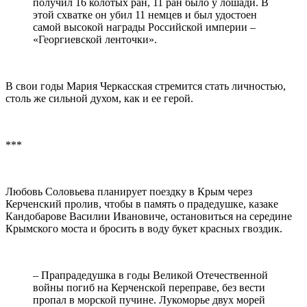
получил 16 колотых ран, 11 ран было у лошади. В
этой схватке он убил 11 немцев и был удостоен
самой высокой награды Российской империи –
«Георгиевской ленточки».
В свои годы Мария Черкасская стремится стать личностью,
столь же сильной духом, как и ее герой.
***
Любовь Соловьева планирует поездку в Крым через
Керченский пролив, чтобы в память о прадедушке, казаке
Кандобарове Василии Ивановиче, остановиться на середине
Крымского моста и бросить в воду букет красных гвоздик.
– Прапрадедушка в годы Великой Отечественной
войны погиб на Керченской переправе, без вести
пропал в морской пучине. Лукоморье двух морей