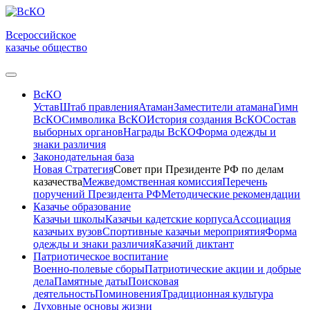
Всероссийское
казачье общество
ВсКО
Устав
Штаб правления
Атаман
Заместители атамана
Гимн
ВсКО
Символика ВсКО
История создания ВсКО
Состав
выборных органов
Награды ВсКО
Форма одежды и
знаки различия
Законодательная база
Новая Стратегия
Совет при Президенте РФ по делам
казачества
Межведомственная комиссия
Перечень
поручений Президента РФ
Методические рекомендации
Казачье образование
Казачьи школы
Казачьи кадетские корпуса
Ассоциация
казачьих вузов
Спортивные казачьи мероприятия
Форма
одежды и знаки различия
Казачий диктант
Патриотическое воспитание
Военно-полевые сборы
Патриотические акции и добрые
дела
Памятные даты
Поисковая
деятельность
Поминовения
Традиционная культура
Духовные основы жизни