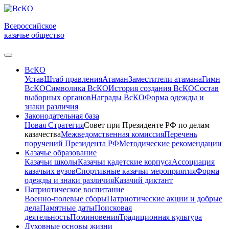
Всероссийское
казачье общество
ВсКО
Устав
Штаб правления
Атаман
Заместители атамана
Гимн
ВсКО
Символика ВсКО
История создания ВсКО
Состав
выборных органов
Награды ВсКО
Форма одежды и
знаки различия
Законодательная база
Новая Стратегия
Совет при Президенте РФ по делам
казачества
Межведомственная комиссия
Перечень
поручений Президента РФ
Методические рекомендации
Казачье образование
Казачьи школы
Казачьи кадетские корпуса
Ассоциация
казачьих вузов
Спортивные казачьи мероприятия
Форма
одежды и знаки различия
Казачий диктант
Патриотическое воспитание
Военно-полевые сборы
Патриотические акции и добрые
дела
Памятные даты
Поисковая
деятельность
Поминовения
Традиционная культура
Духовные основы жизни