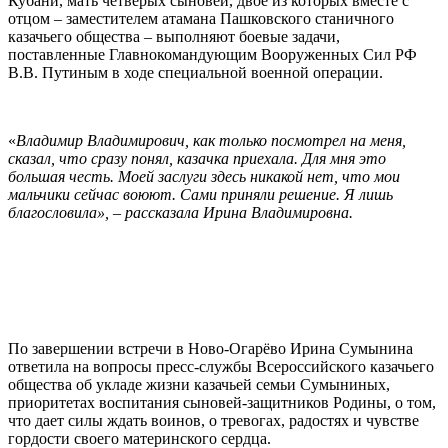
Кубани, мать четверых сыновей, двое из которых вместе с
отцом – заместителем атамана Пашковского станичного
казачьего общества – выполняют боевые задачи,
поставленные Главнокомандующим Вооруженных Сил РФ
В.В. Путиным в ходе специальной военной операции.
«
Владимир Владимирович, как только посмотрел на меня,
сказал, что сразу понял, казачка приехала. Для мня это
большая честь. Моей заслуги здесь никакой нет, что мои
мальчики сейчас воюют. Сами приняли решение. Я лишь
благословила», – рассказала Ирина Владимировна.
По завершении встречи в Ново-Огарёво Ирина Сумынина
ответила на вопросы пресс-службы Всероссийского казачьего
общества об укладе жизни казачьей семьи Сумыниных,
приоритетах воспитания сыновей-защитников Родины, о том,
что дает силы ждать воинов, о тревогах, радостях и чувстве
гордости своего материнского сердца.