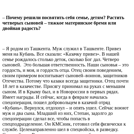
–
Почему решили посвятить себя семье, детям? Растить
четверых сыновей – тяжкое материнское бремя или
двойная радость?
– Я родом из Ташкента. Муж служил в Ташкенте. Привез
меня на Кубань. Все сказали: «Казачку привез». В нашей
семье рождалось столько деток, сколько Бог дал. Четверо
сыновей. Это большая ответственность. Наши сыновья – это
гордость, и моя, и гордость отца. Отец своим поведением,
своим примером воспитывает сыновей–воинов, защитников
Отечества. Потому что казаки всегда защитники. Отец почти
18 лет в казачестве. Присягу принимал на руках с меньшим
сыном. И в Крыму был, и в Новороссии в первых рядах.
Имеет награды. И сейчас, когда в феврале началась
спецоперация, пошел добровольцем в казачий отряд
«Кубань». Вернулся, отдохнул – и опять ушел. Сейчас воюют
муж и два сына. Младший из них, Степан, задолго до
спецоперации сделал все, чтобы попасть в
спецподразделение. Он КМСник, готовил себя физически к
службе. Целенаправленно шел в спецвойска, в разведку.