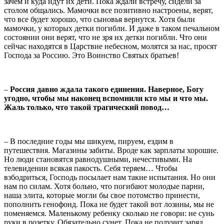
зачем и куда идут их дети. Пока ждали встречу, сидели за
столом общались. Мамочки все позитивно настроены, верят,
что все будет хорошо, что сыновья вернутся. Хотя были
мамочки, у которых детки погибли. И даже в таком печальном
состоянии они верят, что не зря их детки погибли. Что они
сейчас находятся в Царствие небесном, молятся за нас, просят
Господа за Россию. Это Воинство Святых братьев!
–
Россия давно ждала такого единения. Наверное, Богу
угодно, чтобы мы наконец вспомнили кто мы и что мы.
Жаль только, что такой трагический повод…
– В последние годы мы шикуем, пируем, ездим в
путешествия. Магазины забиты. Вроде как зарплаты хорошие.
Но люди становятся равнодушными, нечестивыми. На
телевидении всякая пакость. Себя теряем… Чтобы
взбодриться, Господь посылает нам такие испытания. Но они
нам по силам. Хотя больно, что погибают молодые парни,
наша элита, которые могли бы свое потомство принести,
пополнить генофонд. Пока не будет такой вот лозины, мы не
поменяемся. Маленькому ребенку сколько не говори: не сунь
руки в розетку. Обязательно сунет. Пока не получит заряд,