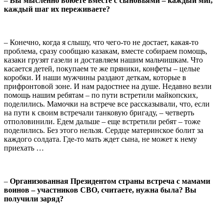
–
Вы мысленно воюете вместе с сыновьями – каждый миг,
каждый шаг их переживаете?
– Конечно, когда я слышу, что чего-то не достает, какая-то
проблема, сразу сообщаю казакам, вместе собираем помощь,
казаки грузят газели и доставляем нашим мальчишкам. Что
касается детей, покупаем те же пряники, конфеты – целые
коробки. И наши мужчины раздают деткам, которые в
прифронтовой зоне. И нам радостнее на душе. Недавно везли
помощь нашим ребятам – по пути встретили майкопских,
поделились. Мамочки на встрече все рассказывали, что, если
на пути к своим встречали танковую бригаду, – четверть
отполовинили. Едем дальше – еще встретили ребят – тоже
поделились. Без этого нельзя. Сердце материнское болит за
каждого солдата. Где-то мать ждет сына, не может к нему
приехать …
–
Организованная Президентом страны встреча с мамами
воинов – участников СВО, считаете, нужна была? Вы
получили заряд?