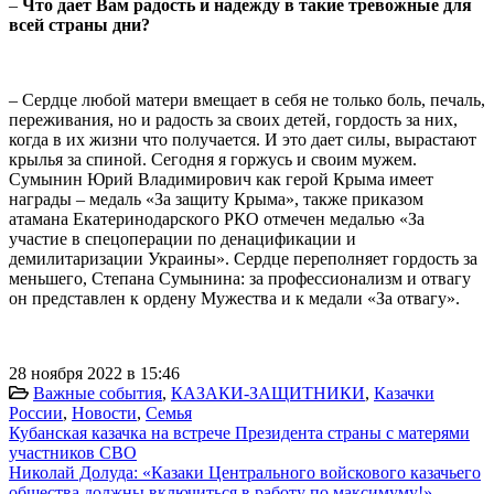
–
Что дает Вам радость и надежду в такие тревожные для
всей страны дни?
– Сердце любой матери вмещает в себя не только боль, печаль,
переживания, но и радость за своих детей, гордость за них,
когда в их жизни что получается. И это дает силы, вырастают
крылья за спиной. Сегодня я горжусь и своим мужем.
Сумынин Юрий Владимирович как герой Крыма имеет
награды – медаль «За защиту Крыма», также приказом
атамана Екатеринодарского РКО отмечен медалью «За
участие в спецоперации по денацификации и
демилитаризации Украины». Сердце переполняет гордость за
меньшего, Степана Сумынина: за профессионализм и отвагу
он представлен к ордену Мужества и к медали «За отвагу».
28 ноября 2022 в 15:46
Важные события
,
КАЗАКИ-ЗАЩИТНИКИ
,
Казачки
России
,
Новости
,
Семья
Кубанская казачка на встрече Президента страны с матерями
участников СВО
Николай Долуда: «Казаки Центрального войскового казачьего
общества должны включиться в работу по максимуму!»