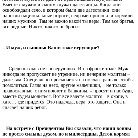
Вместе с мужем и сыном служат дагестанцы. Когда они
освобождали село, в котором были две дагестанки, они
напекли национальные пироги, ведрами приносили кормили
наших мужиков. Там не важно какой ты веры. Там все братья,
все родные. Никто никого не бросит.
–
И муж, и сыновья Ваши тоже верующие?
— Среди казаков нет неверующих. И на фронте тоже. Муж
никогда не пропускает не утренние, ни вечерние молитвы –
даже там. Специально просыпается на полчаса раньше, чтобы
помолиться. Глядя на него, другие мальчишки, – не только
православные, с ним воюют и башкиры, – просят: и нас буди,
вместе будем молиться. Вот все вместе молятся – в окопе, в
хате… где придется. Это надежда, вера, это защита. Она и
спасает наших ребят.
–
На встрече с Президентом Вы сказали, что наши воины –
не просто сильны духом, но и милосердны. Деток кормят