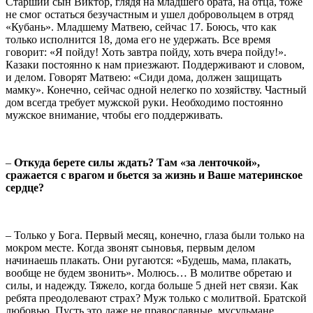
Старший сын Виктор, глядя на младшего брата, на отца, тоже
не смог остаться безучастным и ушел добровольцем в отряд
«Кубань». Младшему Матвею, сейчас 17. Боюсь, что как
только исполнится 18, дома его не удержать. Все время
говорит: «Я пойду! Хоть завтра пойду, хоть вчера пойду!».
Казаки постоянно к нам приезжают. Поддерживают и словом,
и делом. Говорят Матвею: «Сиди дома, должен защищать
мамку». Конечно, сейчас одной нелегко по хозяйству. Частный
дом всегда требует мужской руки. Необходимо постоянно
мужское внимание, чтобы его поддерживать.
–
Откуда берете силы ждать? Там «за ленточкой»,
сражается с врагом и бьется за жизнь и Ваше материнское
сердце?
– Только у Бога. Первый месяц, конечно, глаза были только на
мокром месте. Когда звонят сыновья, первым делом
начинаешь плакать. Они ругаются: «Будешь, мама, плакать,
вообще не будем звонить». Молюсь… В молитве обретаю и
силы, и надежду. Тяжело, когда больше 5 дней нет связи. Как
ребята преодолевают страх? Муж только с молитвой. Братской
любовью. Пусть это даже не православные, мусульмане.