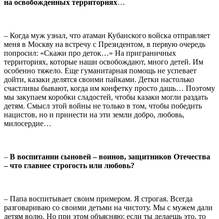
на освобожденных территориях
…
– Когда муж узнал, что атаман Кубанского войска отправляет
меня в Москву на встречу с Президентом, в первую очередь
попросил: «Скажи про деток…» На приграничных
территориях, которые наши освобождают, много детей. Им
особенно тяжело. Еще гуманитарная помощь не успевает
дойти, казаки делятся своими пайками. Детки настолько
счастливы бывают, когда им конфетку просто дашь… Поэтому
мы закупаем коробки сладостей, чтобы казаки могли раздать
детям. Смысл этой войны не только в том, чтобы победить
нацистов, но и принести на эти земли добро, любовь,
милосердие…
–
В воспитании сыновей – воинов, защитников Отечества
– что главнее строгость или любовь?
– Папа воспитывает своим примером. Я строгая. Всегда
разговариваю со своими детьми на чистоту. Мы с мужем дали
детям волю. Но при этом объясняю: если ты делаешь это, то