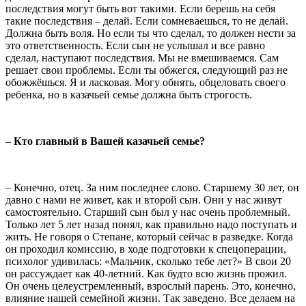
последствия могут быть вот такими. Если берешь на себя
такие последствия – делай. Если сомневаешься, то не делай.
Должна быть воля. Но если ты что сделал, то должен нести за
это ответственность. Если сын не услышал и все равно
сделал, наступают последствия. Мы не вмешиваемся. Сам
решает свои проблемы. Если ты обжегся, следующий раз не
обожжёшься. Я и ласковая. Могу обнять, обцеловать своего
ребенка, но в казачьей семье должна быть строгость.
–
Кто главный в Вашей казачьей семье?
– Конечно, отец. За ним последнее слово. Старшему 30 лет, он
давно с нами не живет, как и второй сын. Они у нас живут
самостоятельно. Старший сын был у нас очень проблемный.
Только лет 5 лет назад понял, как правильно надо поступать и
жить. Не говоря о Степане, который сейчас в разведке. Когда
он проходил комиссию, в ходе подготовки к спецоперации,
психолог удивилась: «Мальчик, сколько тебе лет?» В свои 20
он рассуждает как 40-летний. Как будто всю жизнь прожил.
Он очень целеустремленный, взрослый парень. Это, конечно,
влияние нашей семейной жизни. Так заведено. Все делаем на