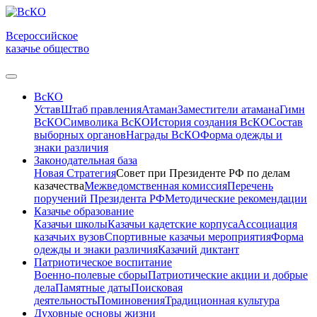
Всероссийское
казачье общество
ВсКО
Устав
Штаб правления
Атаман
Заместители атамана
Гимн
ВсКО
Символика ВсКО
История создания ВсКО
Состав
выборных органов
Награды ВсКО
Форма одежды и
знаки различия
Законодательная база
Новая Стратегия
Совет при Президенте РФ по делам
казачества
Межведомственная комиссия
Перечень
поручений Президента РФ
Методические рекомендации
Казачье образование
Казачьи школы
Казачьи кадетские корпуса
Ассоциация
казачьих вузов
Спортивные казачьи мероприятия
Форма
одежды и знаки различия
Казачий диктант
Патриотическое воспитание
Военно-полевые сборы
Патриотические акции и добрые
дела
Памятные даты
Поисковая
деятельность
Поминовения
Традиционная культура
Духовные основы жизни