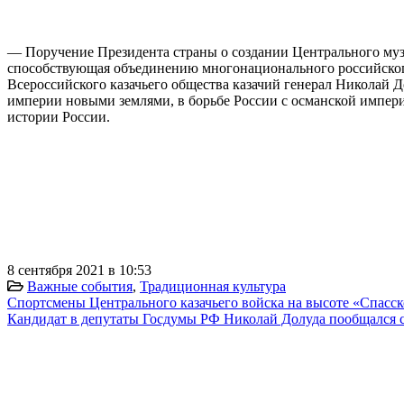
— Поручение Президента страны о создании Центрального музе
способствующая объединению многонационального российского
Всероссийского казачьего общества казачий генерал Николай Д
империи новыми землями, в борьбе России с османской импери
истории России.
8 сентября 2021 в 10:53
Важные события
,
Традиционная культура
Спортсмены Центрального казачьего войска на высоте «Спасс
Кандидат в депутаты Госдумы РФ Николай Долуда пообщался 