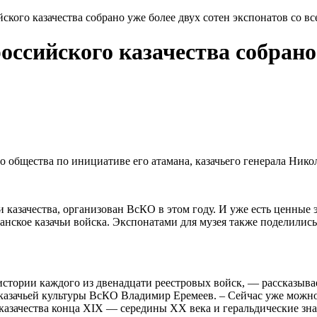
ского казачества собрано уже более двух сотен экспонатов со в
оссийского казачества собрано 
о общества по инициативе его атамана, казачьего генерала Нико
 казачества, организован ВсКО в этом году. И уже есть ценные
ское казачьи войска. Экспонатами для музея также поделились 
истории каждого из двенадцати реестровых войск, — рассказывае
казачьей культуры ВсКО Владимир Еремеев. – Сейчас уже можно
 казачества конца XIX — середины XX века и геральдические зн