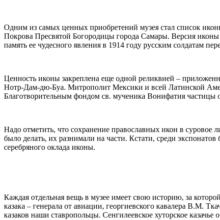
Одним из самых ценных приобретений музея стал список икон
Покрова Пресвятой Богородицы города Самары. Версия иконы д
память ее чудесного явления в 1914 году русским солдатам п
Ценность иконы закреплена еще одной реликвией – приложенн
Нотр-Дам-дю-Буа. Митрополит Мексики и всей Латинской Амер
Благотворительным фондом св. мученика Вонифатия частицы 
Надо отметить, что сохранение православных икон в суровое л
было делать, их разнимали на части. Кстати, среди экспонатов
серебряного оклада иконы.
Каждая отдельная вещь в музее имеет свою историю, за которо
казака – генерала от авиации, георгиевского кавалера В.М. Т
казаков наши ставропольцы. Сенгилеевское хуторское казачье о