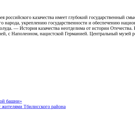
я российского казачества имеет глубокий государственный смыс
 народа, укреплению государственности и обеспечению национ
олуда. — История казачества неотделима от истории Отечества.
ей, с Наполеоном, нацистской Германией. Центральный музей р
кой башни»
с жителями Тбилисского района