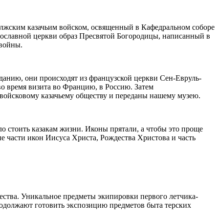
лжским казачьим войском, освященный в Кафедральном соборе
вославной церкви образ Пресвятой Богородицы, написанный в
 войны.
данию, они происходят из французской церкви Сен-Евруль-
о время визита во Францию, в Россию. Затем
ойсковому казачьему обществу и переданы нашему музею.
о стоить казакам жизни. Иконы прятали, а чтобы это проще
ые части икон Иисуса Христа, Рождества Христова и часть
ачества. Уникальное предметы экипировки первого летчика-
Продолжают готовить экспозицию предметов быта терских