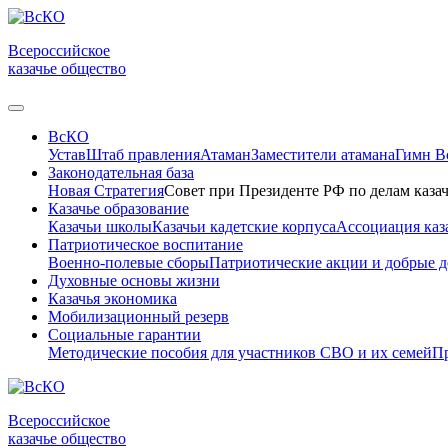
Всероссийское
казачье общество
ВсКО
Устав
Штаб правления
Атаман
Заместители атамана
Гимн 
Законодательная база
Новая Стратегия
Совет при Президенте РФ по делам казач
Казачье образование
Казачьи школы
Казачьи кадетские корпуса
Ассоциация каз
Патриотическое воспитание
Военно-полевые сборы
Патриотические акции и добрые д
Духовные основы жизни
Казачья экономика
Мобилизационный резерв
Социальные гарантии
Методические пособия для участников СВО и их семей
Пр
Всероссийское
казачье общество