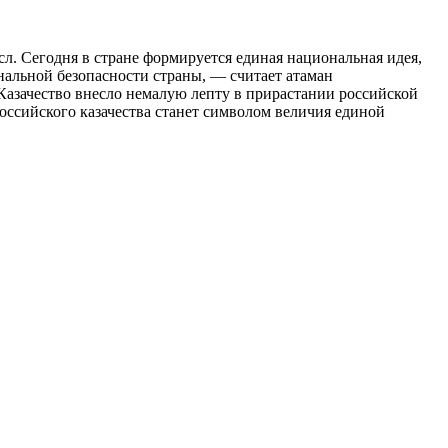
л. Сегодня в стране формируется единая национальная идея,
альной безопасности страны, — считает атаман
 Казачество внесло немалую лепту в прирастании российской
оссийского казачества станет символом величия единой