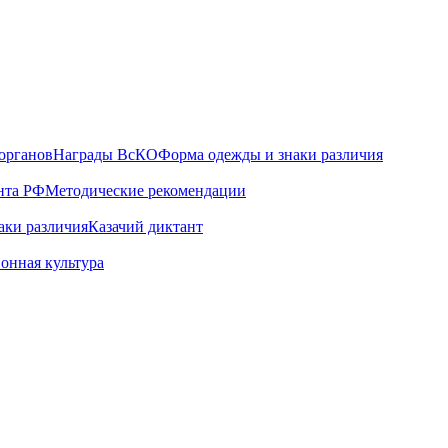
органов
Награды ВсКО
Форма одежды и знаки различия
нта РФ
Методические рекомендации
аки различия
Казачий диктант
онная культура