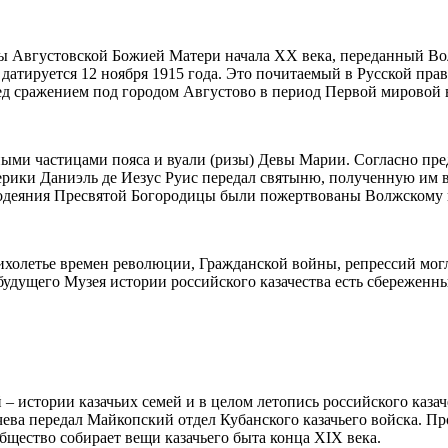
ы Августовской Божией Матери начала XX века, переданный Во
атируется 12 ноября 1915 года. Это почитаемый в Русской пра
еред сражением под городом Августово в период Первой мировой
ыми частицами пояса и вуали (ризы) Девы Марии. Согласно пре
ики Даниэль де Иезус Руис передал святыню, полученную им в
одеяния Пресвятой Богородицы были пожертвованы Волжскому в
ихолетье времен революции, Гражданской войны, репрессий могл
 будущего Музея истории российского казачества есть сбереженн
й – истории казачьих семей и в целом летопись российского каз
качева передал Майкопский отдел Кубанского казачьего войска. 
бщество собирает вещи казачьего быта конца XIX века.