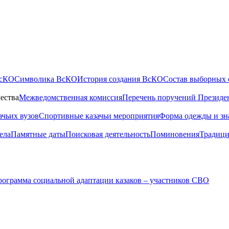
ВсКО
Символика ВсКО
История создания ВсКО
Состав выборных 
ества
Межведомственная комиссия
Перечень поручений Президе
ачьих вузов
Спортивные казачьи мероприятия
Форма одежды и зн
ела
Памятные даты
Поисковая деятельность
Поминовения
Традици
ограмма социальной адаптации казаков – участников СВО