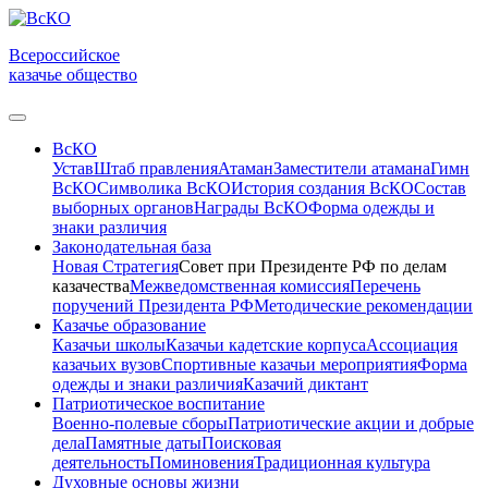
Всероссийское
казачье общество
ВсКО
Устав
Штаб правления
Атаман
Заместители атамана
Гимн
ВсКО
Символика ВсКО
История создания ВсКО
Состав
выборных органов
Награды ВсКО
Форма одежды и
знаки различия
Законодательная база
Новая Стратегия
Совет при Президенте РФ по делам
казачества
Межведомственная комиссия
Перечень
поручений Президента РФ
Методические рекомендации
Казачье образование
Казачьи школы
Казачьи кадетские корпуса
Ассоциация
казачьих вузов
Спортивные казачьи мероприятия
Форма
одежды и знаки различия
Казачий диктант
Патриотическое воспитание
Военно-полевые сборы
Патриотические акции и добрые
дела
Памятные даты
Поисковая
деятельность
Поминовения
Традиционная культура
Духовные основы жизни