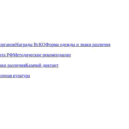
органов
Награды ВсКО
Форма одежды и знаки различия
нта РФ
Методические рекомендации
аки различия
Казачий диктант
онная культура