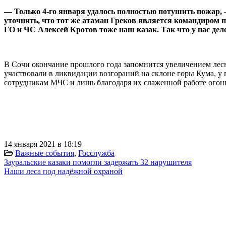
— Только 4-го января удалось полностью потушить пожар,
уточнить, что тот же атаман Греков является командиром п
ГО и ЧС Алексей Кротов тоже наш казак. Так что у нас дел
⠀
В Сочи окончание прошлого года запомнится увеличением лес
участвовали в ликвидации возгораний на склоне горы Кума, у
сотрудникам МЧС и лишь благодаря их слаженной работе огонь
⠀⠀
⠀
14 января 2021 в 18:19
Важные события
,
Госслужба
Зауральские казаки помогли задержать 32 нарушителя
Наши леса под надёжной охраной