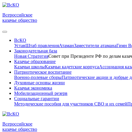
Всероссийское
казачье общество
ВсКО
Устав
Штаб правления
Атаман
Заместители атамана
Гимн 
Законодательная база
Новая Стратегия
Совет при Президенте РФ по делам казач
Казачье образование
Казачьи школы
Казачьи кадетские корпуса
Ассоциация каз
Патриотическое воспитание
Военно-полевые сборы
Патриотические акции и добрые д
Духовные основы жизни
Казачья экономика
Мобилизационный резерв
Социальные гарантии
Методические пособия для участников СВО и их семей
Пр
Всероссийское
казачье общество