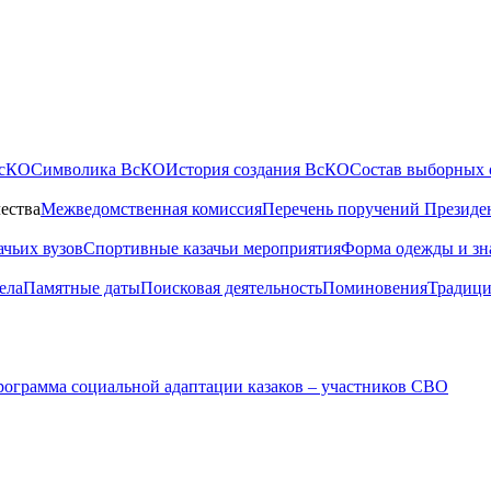
ВсКО
Символика ВсКО
История создания ВсКО
Состав выборных 
ества
Межведомственная комиссия
Перечень поручений Президе
ачьих вузов
Спортивные казачьи мероприятия
Форма одежды и зн
ела
Памятные даты
Поисковая деятельность
Поминовения
Традици
ограмма социальной адаптации казаков – участников СВО