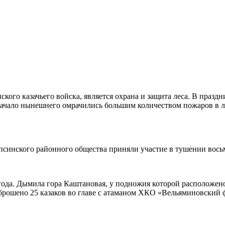
кого казачьего войска, является охрана и защита леса. В празд
начало нынешнего омрачились большим количеством пожаров в л
апсинского районного общества приняли участие в тушении вос
ода. Дымила гора Каштановая, у подножия которой расположено
брошено 25 казаков во главе с атаманом ХКО «Вельяминовски