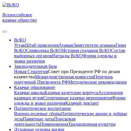
Всероссийское
казачье общество
ВсКО
Устав
Штаб правления
Атаман
Заместители атамана
Гимн
ВсКО
Символика ВсКО
История создания ВсКО
Состав
выборных органов
Награды ВсКО
Форма одежды и
знаки различия
Законодательная база
Новая Стратегия
Совет при Президенте РФ по делам
казачества
Межведомственная комиссия
Перечень
поручений Президента РФ
Методические рекомендации
Казачье образование
Казачьи школы
Казачьи кадетские корпуса
Ассоциация
казачьих вузов
Спортивные казачьи мероприятия
Форма
одежды и знаки различия
Казачий диктант
Патриотическое воспитание
Военно-полевые сборы
Патриотические акции и добрые
дела
Памятные даты
Поисковая
деятельность
Поминовения
Традиционная культура
Духовные основы жизни