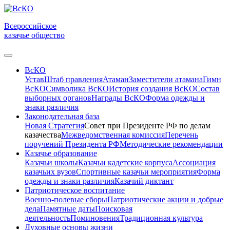
Всероссийское
казачье общество
ВсКО
Устав
Штаб правления
Атаман
Заместители атамана
Гимн
ВсКО
Символика ВсКО
История создания ВсКО
Состав
выборных органов
Награды ВсКО
Форма одежды и
знаки различия
Законодательная база
Новая Стратегия
Совет при Президенте РФ по делам
казачества
Межведомственная комиссия
Перечень
поручений Президента РФ
Методические рекомендации
Казачье образование
Казачьи школы
Казачьи кадетские корпуса
Ассоциация
казачьих вузов
Спортивные казачьи мероприятия
Форма
одежды и знаки различия
Казачий диктант
Патриотическое воспитание
Военно-полевые сборы
Патриотические акции и добрые
дела
Памятные даты
Поисковая
деятельность
Поминовения
Традиционная культура
Духовные основы жизни