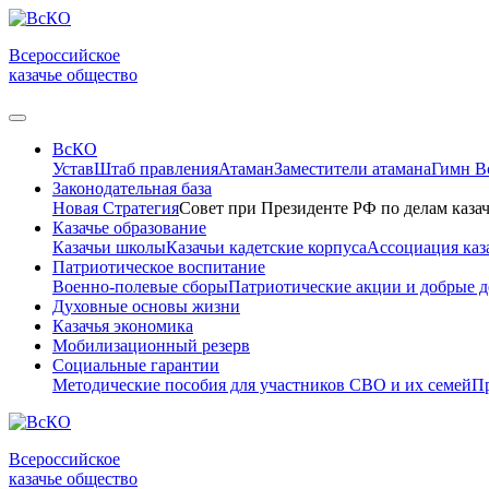
Всероссийское
казачье общество
ВсКО
Устав
Штаб правления
Атаман
Заместители атамана
Гимн 
Законодательная база
Новая Стратегия
Совет при Президенте РФ по делам казач
Казачье образование
Казачьи школы
Казачьи кадетские корпуса
Ассоциация каз
Патриотическое воспитание
Военно-полевые сборы
Патриотические акции и добрые д
Духовные основы жизни
Казачья экономика
Мобилизационный резерв
Социальные гарантии
Методические пособия для участников СВО и их семей
Пр
Всероссийское
казачье общество