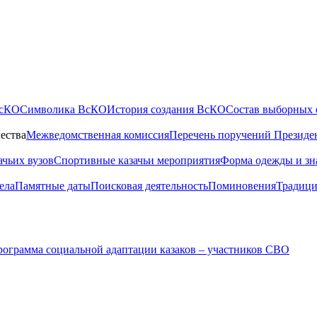
ВсКО
Символика ВсКО
История создания ВсКО
Состав выборных 
ества
Межведомственная комиссия
Перечень поручений Президе
ачьих вузов
Спортивные казачьи мероприятия
Форма одежды и зн
ела
Памятные даты
Поисковая деятельность
Поминовения
Традици
ограмма социальной адаптации казаков – участников СВО