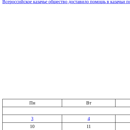
Всероссийское казачье общество доставило помощь в казачьи 
Пн
Вт
3
4
10
11