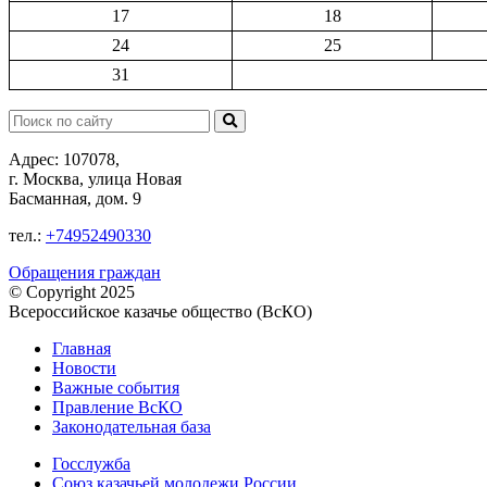
17
18
24
25
31
Поиск:
Адрес: 107078,
г. Москва, улица Новая
Басманная, дом. 9
тел.:
+74952490330
Обращения граждан
© Copyright 2025
Всероссийское казачье общество (ВсКО)
Главная
Новости
Важные события
Правление ВсКО
Законодательная база
Госслужба
Союз казачьей молодежи России