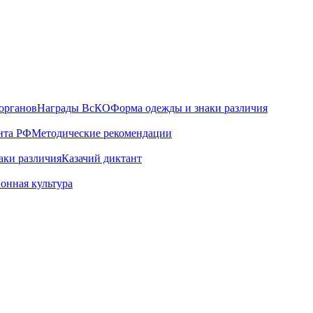
органов
Награды ВсКО
Форма одежды и знаки различия
нта РФ
Методические рекомендации
аки различия
Казачий диктант
онная культура