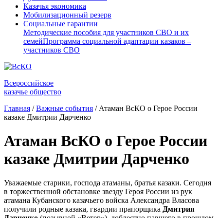
Казачья экономика
Мобилизационный резерв
Социальные гарантии
Методические пособия для участников СВО и их
семей
Программа социальной адаптации казаков –
участников СВО
Всероссийское
казачье общество
Главная
/
Важные события
/
Атаман ВсКО о Герое России
казаке Дмитрии Дарченко
Атаман ВсКО о Герое России
казаке Дмитрии Дарченко
Уважаемые старики, господа атаманы, братья казаки. Сегодня
в торжественной обстановке звезду Героя России из рук
атамана Кубанского казачьего войска Александра Власова
получили родные казака, гвардии прапорщика
Дмитрия
Дарченко
(позывной «Ветер»), доблестно павшего в прошлом