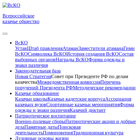
Всероссийское
казачье общество
ВсКО
Устав
Штаб правления
Атаман
Заместители атамана
Гимн
ВсКО
Символика ВсКО
История создания ВсКО
Состав
выборных органов
Награды ВсКО
Форма одежды и
знаки различия
Законодательная база
Новая Стратегия
Совет при Президенте РФ по делам
казачества
Межведомственная комиссия
Перечень
поручений Президента РФ
Методические рекомендации
Казачье образование
Казачьи школы
Казачьи кадетские корпуса
Ассоциация
казачьих вузов
Спортивные казачьи мероприятия
Форма
одежды и знаки различия
Казачий диктант
Патриотическое воспитание
Военно-полевые сборы
Патриотические акции и добрые
дела
Памятные даты
Поисковая
деятельность
Поминовения
Традиционная культура
Духовные основы жизни