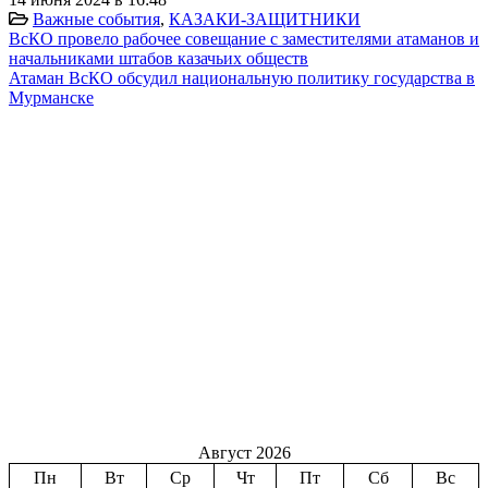
Важные события
,
КАЗАКИ-ЗАЩИТНИКИ
ВсКО провело рабочее совещание с заместителями атаманов и
начальниками штабов казачьих обществ
Атаман ВсКО обсудил национальную политику государства в
Мурманске
Август 2026
Пн
Вт
Ср
Чт
Пт
Сб
Вс