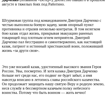
августе в тяжелых боях под Работино.
Штурмовая группа под командованием Дмитрия Дарченко с
честью выполнила боевую задачу, заняв опорный пункт
противника и отразив несколько контратак. В том нелегком
бою казак отдал жизнь, прикрывая эвакуацию раненых
товарищей под плотным огнем неприятеля. Дмитрий
Дарченко пал бесстрашно и самоотверженно, как настоящий
казак, патриот и истинный христианский воин, положивший
жизнь «за други своя».
Это уже восьмой казак, удостоенный высокого звания Героя
России. Увы, посмертно. И хотя казака Дмитрия Дарченко
больше нет среди нас, его подвиг не будет забыт, а имя
навсегда вписано в летопись славы российского казачества.
Он продолжает защищать нашу святую Веру и родную землю,
неся службу в бессмертном казачьем полку небесного
воинства. Потому что быть воином — жить вечно!