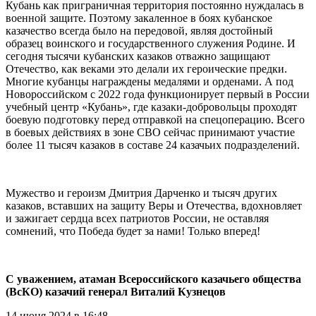
Кубань как приграничная территория постоянно нуждалась в
военной защите. Поэтому закаленное в боях кубанское
казачество всегда было на передовой, являя достойный
образец воинского и государственного служения Родине. И
сегодня тысячи кубанских казаков отважно защищают
Отечество, как веками это делали их героические предки.
Многие кубанцы награждены медалями и орденами. А под
Новороссийском с 2022 года функционирует первый в России
учебный центр «Кубань», где казаки-добровольцы проходят
боевую подготовку перед отправкой на спецоперацию. Всего
в боевых действиях в зоне СВО сейчас принимают участие
более 11 тысяч казаков в составе 24 казачьих подразделений.
Мужество и героизм Дмитрия Дарченко и тысяч других
казаков, вставших на защиту Веры и Отечества, вдохновляет
и зажигает сердца всех патриотов России, не оставляя
сомнений, что Победа будет за нами! Только вперед!
С уважением,
атаман Всероссийского казачьего общества
(ВсКО) казачий генерал Виталий Кузнецов
14 июня 2024 в 16:48