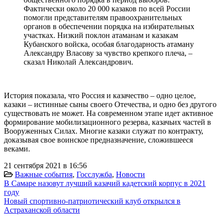
Фактически около 20 000 казаков по всей России
помогли представителям правоохранительных
органов в обеспечении порядка на избирательных
участках. Низкий поклон атаманам и казакам
Кубанского войска, особая благодарность атаману
Александру Власову за чувство крепкого плеча, –
сказал Николай Александрович.
История показала, что Россия и казачество – одно целое,
казаки – истинные сыны своего Отечества, и одно без другого
существовать не может. На современном этапе идет активное
формирование мобилизационного резерва, казачьих частей в
Вооруженных Силах. Многие казаки служат по контракту,
доказывая свое воинское предназначение, сложившееся
веками.
21 сентября 2021 в 16:56
Важные события
,
Госслужба
,
Новости
В Самаре назовут лучший казачий кадетский корпус в 2021
году
Новый спортивно-патриотический клуб открылся в
Астраханской области