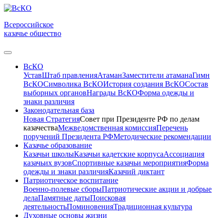
Всероссийское
казачье общество
ВсКО
Устав
Штаб правления
Атаман
Заместители атамана
Гимн
ВсКО
Символика ВсКО
История создания ВсКО
Состав
выборных органов
Награды ВсКО
Форма одежды и
знаки различия
Законодательная база
Новая Стратегия
Совет при Президенте РФ по делам
казачества
Межведомственная комиссия
Перечень
поручений Президента РФ
Методические рекомендации
Казачье образование
Казачьи школы
Казачьи кадетские корпуса
Ассоциация
казачьих вузов
Спортивные казачьи мероприятия
Форма
одежды и знаки различия
Казачий диктант
Патриотическое воспитание
Военно-полевые сборы
Патриотические акции и добрые
дела
Памятные даты
Поисковая
деятельность
Поминовения
Традиционная культура
Духовные основы жизни