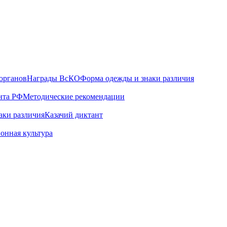
органов
Награды ВсКО
Форма одежды и знаки различия
нта РФ
Методические рекомендации
аки различия
Казачий диктант
онная культура