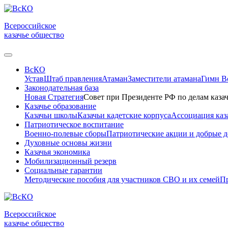
Всероссийское
казачье общество
ВсКО
Устав
Штаб правления
Атаман
Заместители атамана
Гимн 
Законодательная база
Новая Стратегия
Совет при Президенте РФ по делам казач
Казачье образование
Казачьи школы
Казачьи кадетские корпуса
Ассоциация каз
Патриотическое воспитание
Военно-полевые сборы
Патриотические акции и добрые д
Духовные основы жизни
Казачья экономика
Мобилизационный резерв
Социальные гарантии
Методические пособия для участников СВО и их семей
Пр
Всероссийское
казачье общество