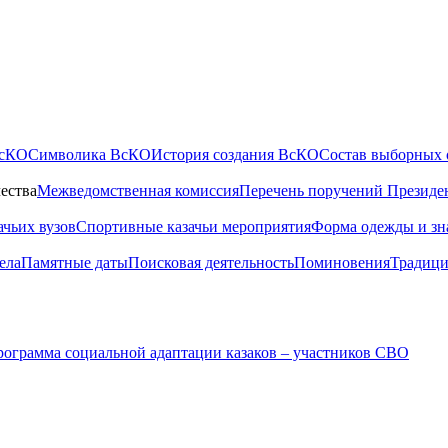
ВсКО
Символика ВсКО
История создания ВсКО
Состав выборных 
ества
Межведомственная комиссия
Перечень поручений Президе
ачьих вузов
Спортивные казачьи мероприятия
Форма одежды и зн
ела
Памятные даты
Поисковая деятельность
Поминовения
Традици
ограмма социальной адаптации казаков – участников СВО