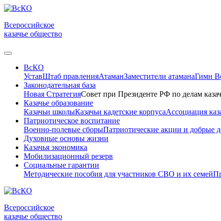
Всероссийское
казачье общество
ВсКО
Устав
Штаб правления
Атаман
Заместители атамана
Гимн 
Законодательная база
Новая Стратегия
Совет при Президенте РФ по делам казач
Казачье образование
Казачьи школы
Казачьи кадетские корпуса
Ассоциация каз
Патриотическое воспитание
Военно-полевые сборы
Патриотические акции и добрые д
Духовные основы жизни
Казачья экономика
Мобилизационный резерв
Социальные гарантии
Методические пособия для участников СВО и их семей
Пр
Всероссийское
казачье общество