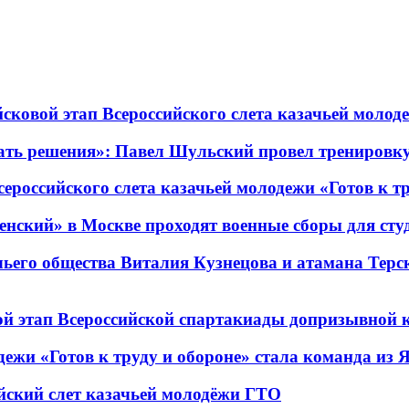
сковой этап Всероссийского слета казачьей молоде
ать решения»: Павел Шульский провел тренировку
ероссийского слета казачьей молодежи «Готов к т
енский» в Москве проходят военные сборы для с
чьего общества Виталия Кузнецова и атамана Терс
вой этап Всероссийской спартакиады допризывной 
дежи «Готов к труду и обороне» стала команда из 
ийский слет казачьей молодёжи ГТО