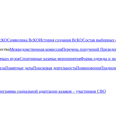
ВсКО
Символика ВсКО
История создания ВсКО
Состав выборных 
ества
Межведомственная комиссия
Перечень поручений Президе
ачьих вузов
Спортивные казачьи мероприятия
Форма одежды и зн
ела
Памятные даты
Поисковая деятельность
Поминовения
Традици
ограмма социальной адаптации казаков – участников СВО