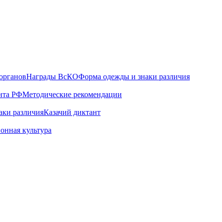
органов
Награды ВсКО
Форма одежды и знаки различия
нта РФ
Методические рекомендации
аки различия
Казачий диктант
онная культура