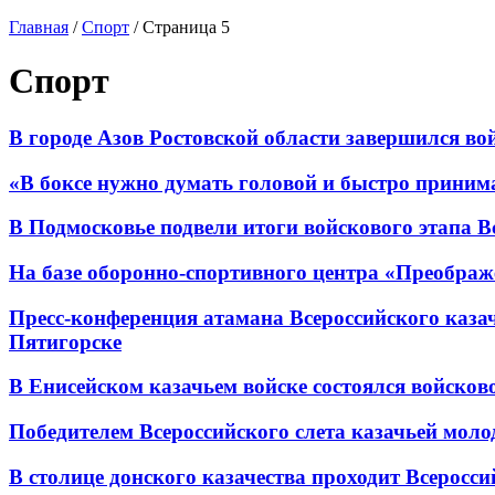
Главная
/
Спорт
/
Страница 5
Спорт
В городе Азов Ростовской области завершился вой
«В боксе нужно думать головой и быстро приним
В Подмосковье подвели итоги войскового этапа Вс
На базе оборонно-спортивного центра «Преображ
Пресс-конференция атамана Всероссийского каза
Пятигорске
В Енисейском казачьем войске состоялся войско
Победителем Всероссийского слета казачьей моло
В столице донского казачества проходит Всеросс