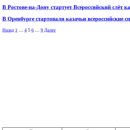
В Ростове-на-Дону стартует Всероссийский слёт к
В Оренбурге стартовали казачьи всероссийские с
Назад
1
…
4
5
6
…
9
Далее